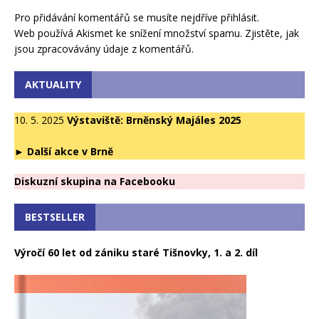
Pro přidávání komentářů se musíte nejdříve
přihlásit
.
Web používá Akismet ke snížení množství spamu.
Zjistěte, jak
jsou zpracovávány údaje z komentářů.
AKTUALITY
10. 5. 2025
Výstaviště: Brněnský Majáles 2025
►
Další akce v Brně
Diskuzní skupina na Facebooku
BESTSELLER
Výročí 60 let od zániku staré Tišnovky, 1. a 2. díl