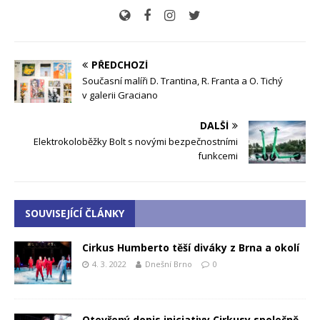
PŘEDCHOZÍ
Současní malíři D. Trantina, R. Franta a O. Tichý
v galerii Graciano
DALŠÍ
Elektrokoloběžky Bolt s novými bezpečnostními
funkcemi
SOUVISEJÍCÍ ČLÁNKY
Cirkus Humberto těší diváky z Brna a okolí
4. 3. 2022
Dnešní Brno
0
Otevřený dopis iniciativy Cirkusy společně