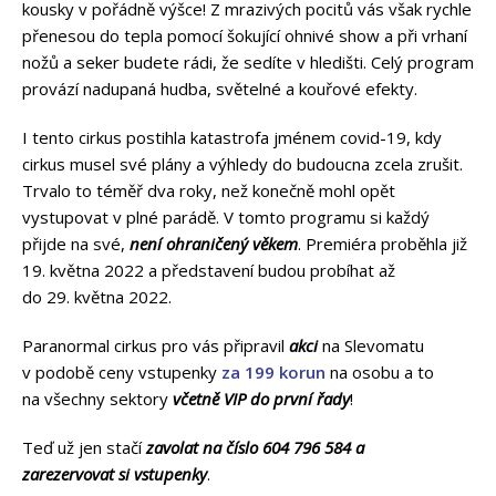
kousky v pořádně výšce! Z mrazivých pocitů vás však rychle
přenesou do tepla pomocí šokující ohnivé show a při vrhaní
nožů a seker budete rádi, že sedíte v hledišti. Celý program
provází nadupaná hudba, světelné a kouřové efekty.
I tento cirkus postihla katastrofa jménem covid-19, kdy
cirkus musel své plány a výhledy do budoucna zcela zrušit.
Trvalo to téměř dva roky, než konečně mohl opět
vystupovat v plné parádě. V tomto programu si každý
přijde na své,
není ohraničený věkem
. Premiéra proběhla již
19. května 2022 a představení budou probíhat až
do 29. května 2022.
Paranormal cirkus pro vás připravil
akci
na Slevomatu
v podobě ceny vstupenky
za 199 korun
na osobu a to
na všechny sektory
včetně VIP do první řady
!
Teď už jen stačí
zavolat na číslo 604 796 584 a
zarezervovat si vstupenky
.