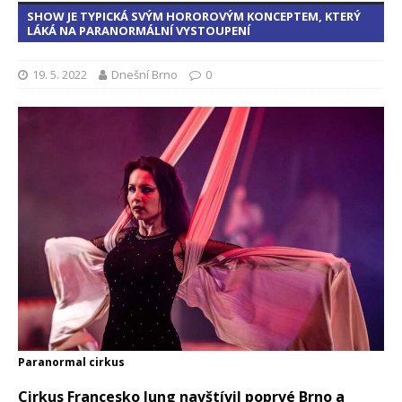
SHOW JE TYPICKÁ SVÝM HOROROVÝM KONCEPTEM, KTERÝ
LÁKÁ NA PARANORMÁLNÍ VYSTOUPENÍ
19. 5. 2022
Dnešní Brno
0
Paranormal cirkus
Cirkus Francesko Jung navštívil poprvé Brno a