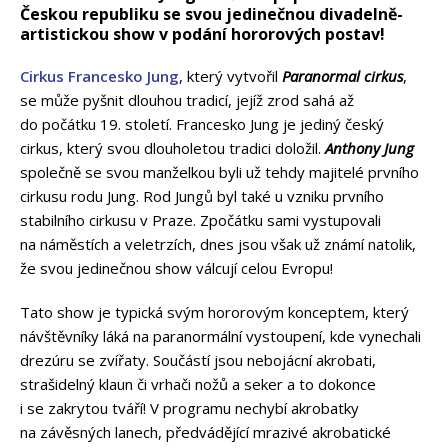
Českou republiku se svou jedinečnou divadelně-
artistickou show v podání hororových postav!
Cirkus Francesko Jung
, který vytvořil
Paranormal cirkus
,
se může pyšnit dlouhou tradicí, jejíž zrod sahá až
do počátku 19. století. Francesko Jung je jediný český
cirkus, který svou dlouholetou tradici doložil.
Anthony Jung
společně se svou manželkou byli už tehdy majitelé prvního
cirkusu rodu Jung. Rod Jungů byl také u vzniku prvního
stabilního cirkusu v Praze. Zpočátku sami vystupovali
na náměstích a veletrzích, dnes jsou však už známí natolik,
že svou jedinečnou show válcují celou Evropu!
Tato show je typická svým hororovým konceptem, který
návštěvníky láká na paranormální vystoupení, kde vynechali
drezúru se zvířaty. Součástí jsou nebojácní akrobati,
strašidelný klaun či vrhači nožů a seker a to dokonce
i se zakrytou tváří! V programu nechybí akrobatky
na závěsných lanech, předvádějící mrazivé akrobatické