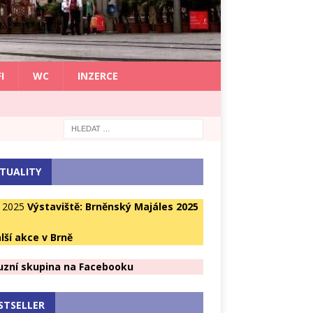
I
WC
INZERCE
TUALITY
. 2025
Výstaviště: Brněnský Majáles 2025
lší akce v Brně
uzní skupina na Facebooku
STSELLER