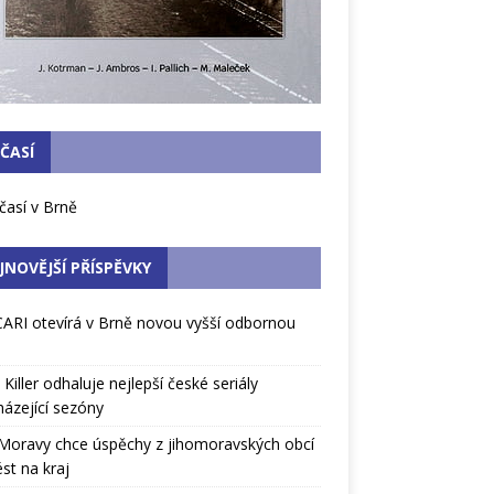
ČASÍ
JNOVĚJŠÍ PŘÍSPĚVKY
ARI otevírá v Brně novou vyšší odbornou
l Killer odhaluje nejlepší české seriály
ázející sezóny
Moravy chce úspěchy z jihomoravských obcí
st na kraj