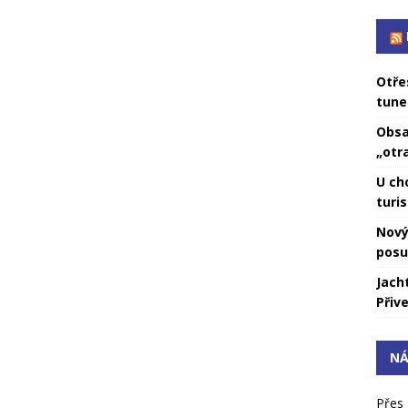
Otře
tune
Obsa
„otr
U ch
turis
Nový
posu
Jach
Přive
NÁ
Přes 