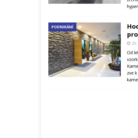
hyper
Hod
PODNIKÁNÍ
pro
25.
Od le
vzork
Kamen
zve k
kame