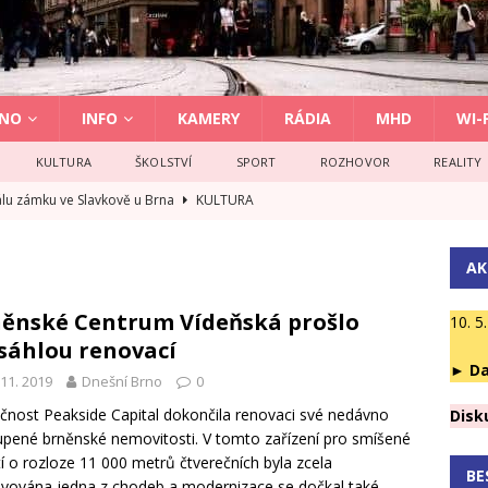
NO
INFO
KAMERY
RÁDIA
MHD
WI-F
KULTURA
ŠKOLSTVÍ
SPORT
ROZHOVOR
REALITY
álu zámku ve Slavkově u Brna
KULTURA
l v areálu hradu Špilberk
GASTRONOMIE
AK
 v Brně novou vyšší odbornou školu
ROZHOVOR
aluje nejlepší české seriály nadcházející sezóny
KULTURA
ěnské Centrum Vídeňská prošlo
10. 5
sáhlou renovací
 úspěchy z jihomoravských obcí přenést na kraj
VOLBY
►
Da
 11. 2019
Dnešní Brno
0
čnost Peakside Capital dokončila renovaci své nedávno
Disk
pené brněnské nemovitosti. V tomto zařízení pro smíšené
tí o rozloze 11 000 metrů čtverečních byla zcela
BE
vována jedna z chodeb a modernizace se dočkal také