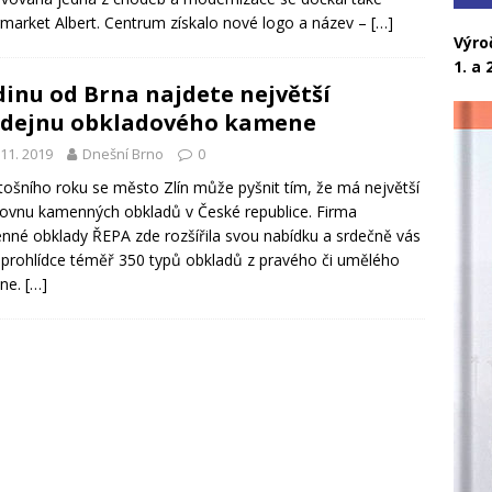
market Albert. Centrum získalo nové logo a název –
[…]
Výro
1. a 2
inu od Brna najdete největší
dejnu obkladového kamene
 11. 2019
Dnešní Brno
0
tošního roku se město Zlín může pyšnit tím, že má největší
ovnu kamenných obkladů v České republice. Firma
né obklady ŘEPA zde rozšířila svou nabídku a srdečně vás
 prohlídce téměř 350 typů obkladů z pravého či umělého
ne.
[…]