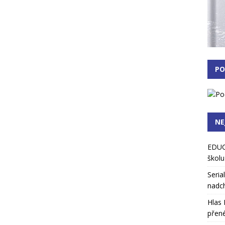
PO
NE
EDUC
školu
Seria
nadch
Hlas 
přené