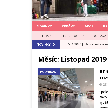
NOVINKY
ZPRÁVY
AKCE
BR
POLITIKA
TECHNOLOGIE
DOPRAVA
[ 15. 4. 2024 ]
Bezva Fest v are
NOVINKY
[ 25. 3. 2024 ]
Food Day Festiva
Měsíc:
Listopad 2019
[ 31. 3. 2025 ]
EDUCARI otevírá
[ 27. 8. 2024 ]
Serial Killer odh
Brn
PODNIKÁNÍ
roz
[ 19. 6. 2024 ]
Hlas Moravy chce
28.
Spole
zakou
využi
zreno