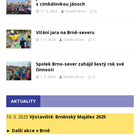
s cimbálovkou Jánoch
17. 3. 2024
Dnešní Brno
0
Vítání jara na Brně-severu
1. 3. 2024
Dnešní Brno
0
Spolek Brno-sever zahájil šestý rok své
činnosti
1. 2. 2024
Dnešní Brno
0
AKTUALITY
10. 5. 2025
Výstaviště: Brněnský Majáles 2025
►
Další akce v Brně