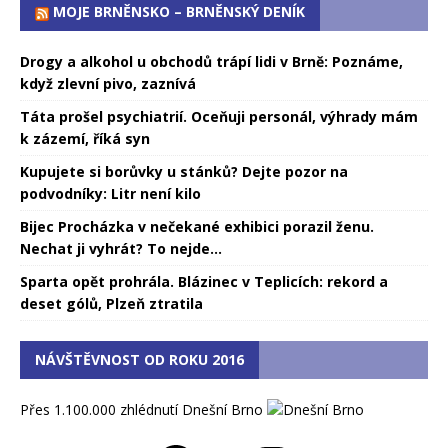
MOJE BRNĚNSKO – BRNĚNSKÝ DENÍK
Drogy a alkohol u obchodů trápí lidi v Brně: Poznáme,
když zlevní pivo, zaznívá
Táta prošel psychiatrií. Oceňuji personál, výhrady mám
k zázemí, říká syn
Kupujete si borůvky u stánků? Dejte pozor na
podvodníky: Litr není kilo
Bijec Procházka v nečekané exhibici porazil ženu.
Nechat ji vyhrát? To nejde...
Sparta opět prohrála. Blázinec v Teplicích: rekord a
deset gólů, Plzeň ztratila
NÁVŠTĚVNOST OD ROKU 2016
Přes 1.100.000 zhlédnutí Dnešní Brno