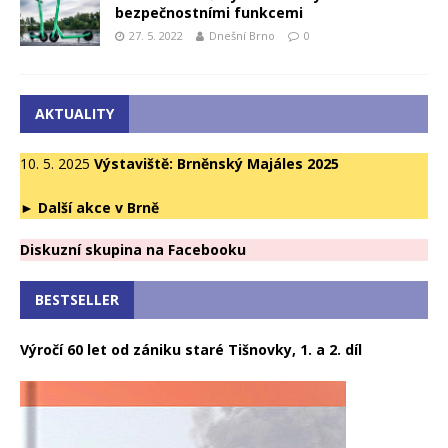
bezpečnostními funkcemi
27. 5. 2022
Dnešní Brno
0
AKTUALITY
10. 5. 2025
Výstaviště: Brněnský Majáles 2025
►
Další akce v Brně
Diskuzní skupina na Facebooku
BESTSELLER
Výročí 60 let od zániku staré Tišnovky, 1. a 2. díl