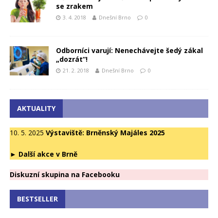
se zrakem
3. 4. 2018
Dnešní Brno
0
Odborníci varují: Nenechávejte šedý zákal
„dozrát“!
21. 2. 2018
Dnešní Brno
0
AKTUALITY
10. 5. 2025
Výstaviště: Brněnský Majáles 2025
►
Další akce v Brně
Diskuzní skupina na Facebooku
BESTSELLER