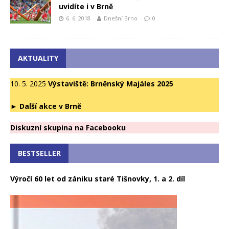
uvidíte i v Brně
6. 6. 2018
Dnešní Brno
0
AKTUALITY
10. 5. 2025
Výstaviště: Brněnský Majáles 2025
►
Další akce v Brně
Diskuzní skupina na Facebooku
BESTSELLER
Výročí 60 let od zániku staré Tišnovky, 1. a 2. díl